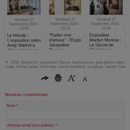
Vendredi 27
Vendredi 27
Vendredi 27
Septembre 2024 -
Septembre 2024 -
Septembre 2024 -
13:15
12:46
14:00
"Parlez-moi
Exposition
Le Monde :
d'amour" : l'Expo
Marilyn Monroe :
L'exposition selon
Jacqueline
Le Secret de
Andy Warhol à
Bouvier
l'Amérique à
découvrir à Lyon
Kennedy à 1h de
Toulouse
Marseille
#
:
2016
,
brokovich
,
exposition
,
france
,
haute-savoie
,
jean-pierre collier
,
maje
,
michel carlier
,
minh tran
,
muriel manificat
,
sculpture
,
sevrier
,
toile
Nouveau commentaire :
Nom * :
Adresse email (non publiée) * :