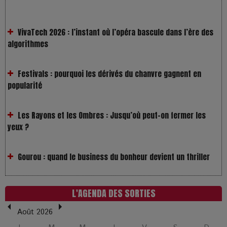
VivaTech 2026 : l’instant où l’opéra bascule dans l’ère des
algorithmes
Festivals : pourquoi les dérivés du chanvre gagnent en
popularité
Les Rayons et les Ombres : Jusqu’où peut-on fermer les
yeux ?
Gourou : quand le business du bonheur devient un thriller
LOL 2.0 : aimer, grandir et se comprendre à l’ère des
réseaux
L'AGENDA DES SORTIES
L’Affaire Bojarski : entre faux billets et vraie tragédie
humaine
Août 2026