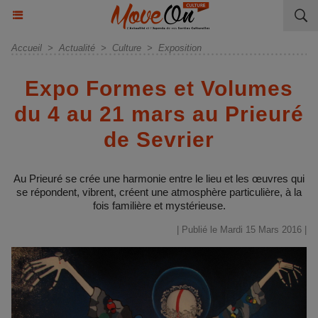
Accueil
>
Actualité
>
Culture
>
Exposition
Expo Formes et Volumes
du 4 au 21 mars au Prieuré
de Sevrier
Au Prieuré se crée une harmonie entre le lieu et les œuvres qui
se répondent, vibrent, créent une atmosphère particulière, à la
fois familière et mystérieuse.
| Publié le Mardi 15 Mars 2016 |