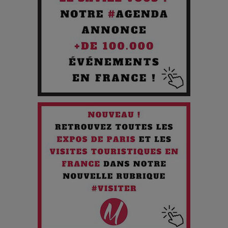
Cibles des Hackers
Les 3 meilleures destinations pour des vacances sportives
!
Quand l'Opéra Rencontre l'IA : Lola Volonakis, l'Artiste du
Paradoxe qui Chante le Futur
Chien 51 - Quand l’IA prend le pouvoir : une plongée dans un
futur troublant
Maïra Kerey, la “voix d’or du Kazakhstan”, célèbre ses 30
ans de carrière à la Salle Gaveau
Les dessous de la fast fashion : un désastre écologique en
chiffres