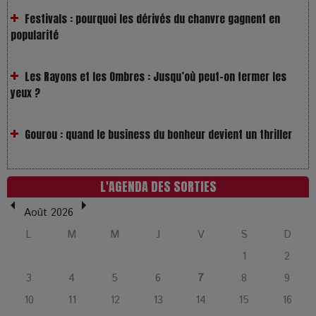
Les Rayons et les Ombres : Jusqu’où peut-on fermer les
yeux ?
Gourou : quand le business du bonheur devient un thriller
LOL 2.0 : aimer, grandir et se comprendre à l’ère des
réseaux
L'AGENDA DES SORTIES
L’Affaire Bojarski : entre faux billets et vraie tragédie
humaine
Août 2026
L
M
M
J
V
S
D
L’or blanc à la croisée des chemins : Rumilly interroge
1
2
l’avenir de la montagne française
3
4
5
6
7
8
9
10
11
12
13
14
15
16
La Femme de Ménage : Plongez dans le thriller