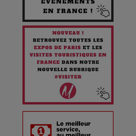
Quand l'Opéra Rencontre l'IA : Lola Volonakis, l'Artiste du
Paradoxe qui Chante le Futur
Chien 51 - Quand l’IA prend le pouvoir : une plongée dans un
futur troublant
Maïra Kerey, la “voix d’or du Kazakhstan”, célèbre ses 30
ans de carrière à la Salle Gaveau
Les dessous de la fast fashion : un désastre écologique en
chiffres
7 Techniques Secrètes des Photographes de Stars
Adieu Jean-Pat : rire au bord du précipice