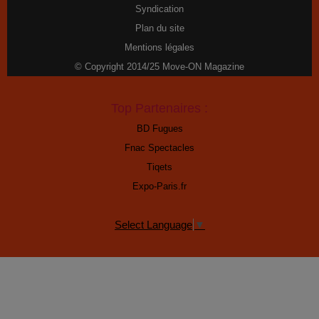
Syndication
Plan du site
Mentions légales
© Copyright 2014/25 Move-ON Magazine
Top Partenaires :
BD Fugues
Fnac Spectacles
Tiqets
Expo-Paris.fr
Select Language
▼