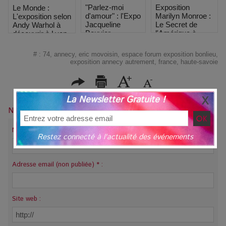
"Parlez-moi
Exposition
Le Monde :
d'amour" : l'Expo
Marilyn Monroe :
L'exposition selon
Jacqueline
Le Secret de
Andy Warhol à
Bouvier
l'Amérique à
découvrir à Lyon
Kennedy à 1h de
Toulouse
Marseille
#
:
74
,
annecy
,
eric movoisin
,
espace forum exposition bonlieu
,
exposition annecy autrement
,
france
,
haute-savoie
La Newsletter Gratuite !
Nouveau commentaire :
Nom * :
Restez connecté à l'actualité des événements
Adresse email (non publiée) * :
Site web :