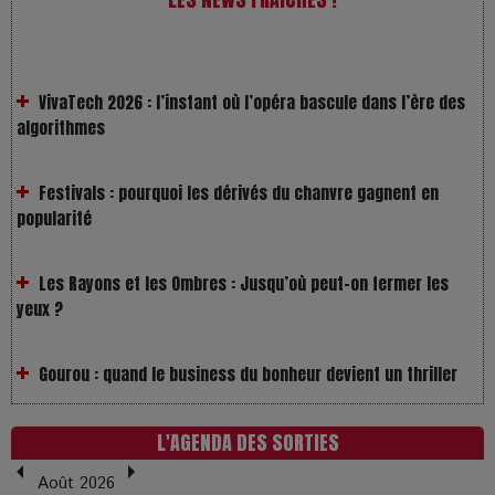
VivaTech 2026 : l’instant où l’opéra bascule dans l’ère des
algorithmes
Festivals : pourquoi les dérivés du chanvre gagnent en
popularité
Les Rayons et les Ombres : Jusqu’où peut-on fermer les
yeux ?
Gourou : quand le business du bonheur devient un thriller
LOL 2.0 : aimer, grandir et se comprendre à l’ère des
réseaux
L'AGENDA DES SORTIES
Août 2026
L’Affaire Bojarski : entre faux billets et vraie tragédie