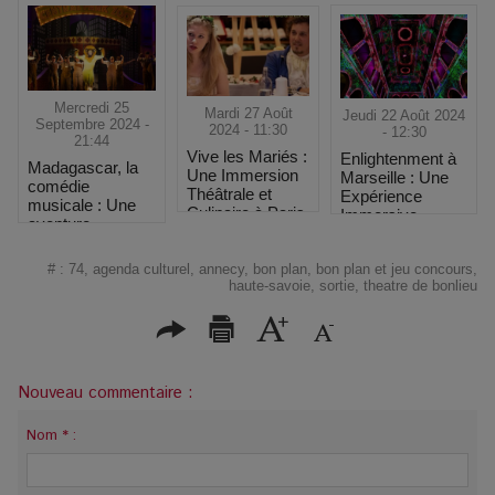
Mercredi 25
Mardi 27 Août
Jeudi 22 Août 2024
Septembre 2024 -
2024 - 11:30
- 12:30
21:44
Vive les Mariés :
Enlightenment à
Madagascar, la
Une Immersion
Marseille : Une
comédie
Théâtrale et
Expérience
musicale : Une
Culinaire à Paris
Immersive
aventure
Unique sur La
musicale
Thématique des
envoûtante à
#
:
74
,
agenda culturel
,
annecy
,
bon plan
,
bon plan et jeu concours
,
4 Saisons
Paris
haute-savoie
,
sortie
,
theatre de bonlieu
Nouveau commentaire :
Nom * :