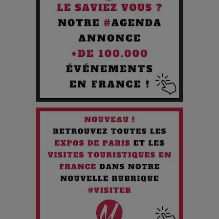
Pourquoi les Petites Entreprises Créatives Deviennent les
Cibles des Hackers
Les 3 meilleures destinations pour des vacances sportives
!
Quand l'Opéra Rencontre l'IA : Lola Volonakis, l'Artiste du
Paradoxe qui Chante le Futur
Chien 51 - Quand l’IA prend le pouvoir : une plongée dans un
futur troublant
Maïra Kerey, la “voix d’or du Kazakhstan”, célèbre ses 30
ans de carrière à la Salle Gaveau