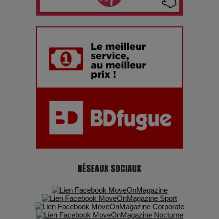
Les dessous de la fast fashion : un désastre écologique en
chiffres
7 Techniques Secrètes des Photographes de Stars
Adieu Jean-Pat : rire au bord du précipice
Pharaonic Festival 2025 : 10 ans d’électro sous les
montagnes, une fête à ne pas manquer
RÉSEAUX SOCIAUX