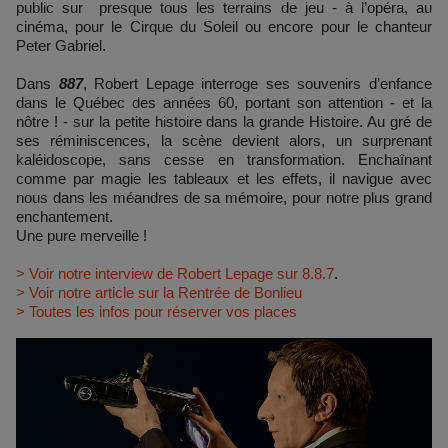
public sur presque tous les terrains de jeu - à l’opéra, au
cinéma, pour le Cirque du Soleil ou encore pour le chanteur
Peter Gabriel.
Dans
887
, Robert Lepage interroge ses souvenirs d’enfance
dans le Québec des années 60, portant son attention - et la
nôtre ! - sur la petite histoire dans la grande Histoire. Au gré de
ses réminiscences, la scène devient alors, un surprenant
kaléidoscope, sans cesse en transformation. Enchaînant
comme par magie les tableaux et les effets, il navigue avec
nous dans les méandres de sa mémoire, pour notre plus grand
enchantement.
Une pure merveille !
> Voir notre interview de Robert Lepage sur 8.8.7
.
> Voir notre article sur la Rentrée de Bonlieu
> Toutes les infos pour réserver vos places