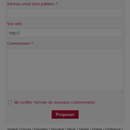
Adresse email (non publiée) * :
Site web :
Commentaire * :
Me notifier l'arrivée de nouveaux commentaires
Festival
|
Concert
|
Exposition
|
Spectacle
|
Danse
|
Théâtre
|
Cinéma
|
Conférence
|