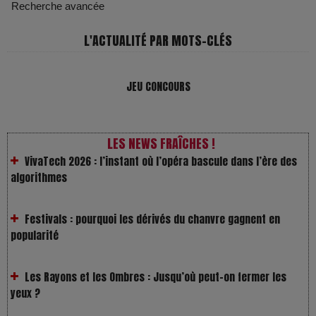
Recherche avancée
L'ACTUALITÉ PAR MOTS-CLÉS
JEU CONCOURS
VivaTech 2026 : l’instant où l’opéra bascule dans l’ère des
algorithmes
LES NEWS FRAÎCHES !
Festivals : pourquoi les dérivés du chanvre gagnent en
popularité
Les Rayons et les Ombres : Jusqu’où peut-on fermer les
yeux ?
Gourou : quand le business du bonheur devient un thriller