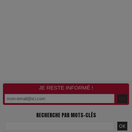
JE RESTE INFORMÉ !
RECHERCHE PAR MOTS-CLÉS