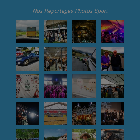
Nos Reportages Photos Sport