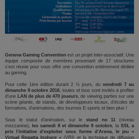
Geneva Gaming Convention
est un projet inter-associatif. Une
équipe composée de membres provenant de 17 structures
s'est réunie pour vous offrir une convention entièrement dédiée
au gaming.
Pour cette 1ère édition durant 2 ½ jours, du
vendredi 7 au
dimanche 9 octobre 2016
, toutes et tous sont invités à profiter
d’une
LAN de plus de 470 joueurs
, de viewing parties sur une
scène géante, de stands, de développeurs locaux, d'écoles de
formations, d'animations, des tournois E-sports et bien plus !
Sous le statut d’animation, sur le
stand no 11
(niveau
mezzanine),
les samedi 8 et dimanche 9 octobre
, la
SSL a
pris l’initiative d’exploiter sous forme d’Arena, le jeu «
Virtual Regatta Inshore »
(VRI) et la technique de diffusion