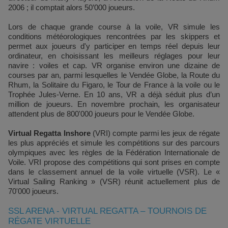
2006 ; il comptait alors 50’000 joueurs.
Lors de chaque grande course à la voile, VR simule les
conditions météorologiques rencontrées par les skippers et
permet aux joueurs d'y participer en temps réel depuis leur
ordinateur, en choisissant les meilleurs réglages pour leur
navire : voiles et cap. VR organise environ une dizaine de
courses par an, parmi lesquelles le Vendée Globe, la Route du
Rhum, la Solitaire du Figaro, le Tour de France à la voile ou le
Trophée Jules-Verne. En 10 ans, VR a déjà séduit plus d’un
million de joueurs. En novembre prochain, les organisateur
attendent plus de 800'000 joueurs pour le Vendée Globe.
Virtual Regatta Inshore
(VRI) compte parmi les jeux de régate
les plus appréciés et simule les compétitions sur des parcours
olympiques avec les règles de la Fédération Internationale de
Voile. VRI propose des compétitions qui sont prises en compte
dans le classement annuel de la voile virtuelle (VSR). Le «
Virtual Sailing Ranking » (VSR) réunit actuellement plus de
70'000 joueurs.
SSL ARENA - VIRTUAL REGATTA – TOURNOIS DE
RÉGATE VIRTUELLE