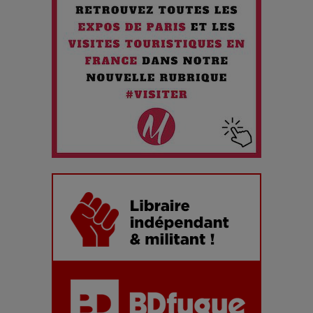
Maïra Kerey, la “voix d’or du Kazakhstan”, célèbre ses 30
ans de carrière à la Salle Gaveau
Les dessous de la fast fashion : un désastre écologique en
chiffres
7 Techniques Secrètes des Photographes de Stars
Adieu Jean-Pat : rire au bord du précipice
Pharaonic Festival 2025 : 10 ans d’électro sous les
montagnes, une fête à ne pas manquer