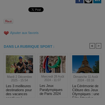
Ajouter aux favoris
<
>
DANS LA RUBRIQUE SPORT :
Mercredi 28 Août
Dimanche 11 Août
Mardi 2 Décembre
2024 - 11:07
2024 - 03:16
2025 - 15:54
Les Jeux
La Cérémonie de
Les 3 meilleures
Paralympiques
Clôture des Jeux
destinations pour
de Paris 2024
Olympiques : une
des vacances
Fête Attendue
sportives !