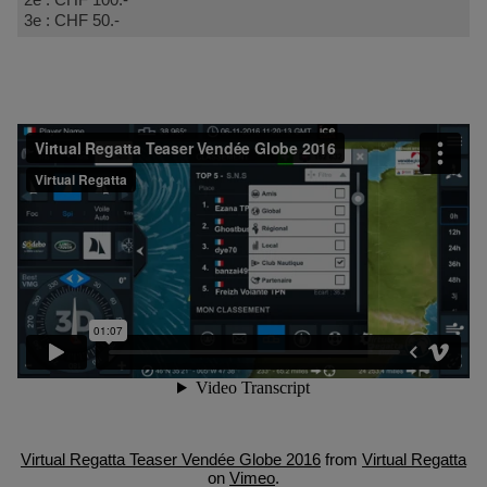
3e : CHF 50.-
Virtual Regatta Teaser Vendée Globe 2016
from
Virtual Regatta
on
Vimeo
.