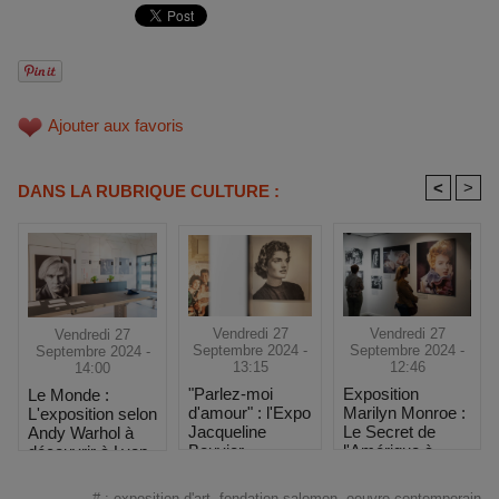
Ajouter aux favoris
<
>
DANS LA RUBRIQUE CULTURE :
Vendredi 27
Vendredi 27
Vendredi 27
Septembre 2024 -
Septembre 2024 -
Septembre 2024 -
13:15
12:46
14:00
"Parlez-moi
Exposition
Le Monde :
d'amour" : l'Expo
Marilyn Monroe :
L'exposition selon
Jacqueline
Le Secret de
Andy Warhol à
Bouvier
l'Amérique à
découvrir à Lyon
Kennedy à 1h de
Toulouse
Marseille
#
:
exposition d'art
,
fondation salomon
,
oeuvre contemporain