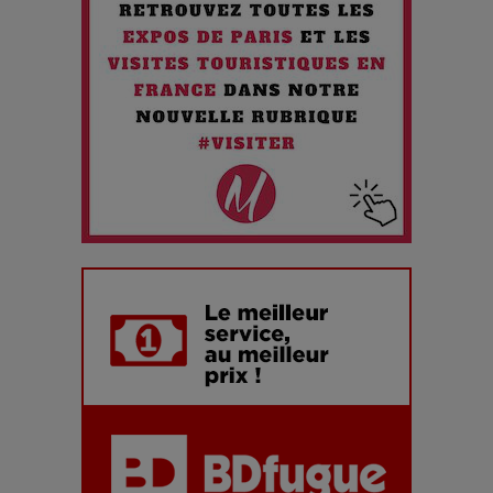
futur troublant
Maïra Kerey, la “voix d’or du Kazakhstan”, célèbre ses 30
ans de carrière à la Salle Gaveau
Les dessous de la fast fashion : un désastre écologique en
chiffres
7 Techniques Secrètes des Photographes de Stars
Adieu Jean-Pat : rire au bord du précipice
Pharaonic Festival 2025 : 10 ans d’électro sous les
montagnes, une fête à ne pas manquer