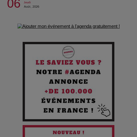
06
Jeudi
Août, 2026
Les Enfants vont bien : Quand la disparition devient un acte
de survie
Comment Prendre Soin de sa Santé quand on Roule toute la
Journée
Pourquoi les Petites Entreprises Créatives Deviennent les
Cibles des Hackers
Les 3 meilleures destinations pour des vacances sportives
!
Quand l'Opéra Rencontre l'IA : Lola Volonakis, l'Artiste du
Paradoxe qui Chante le Futur
Chien 51 - Quand l’IA prend le pouvoir : une plongée dans un