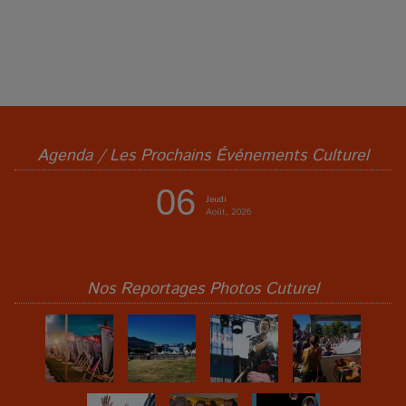
Agenda / Les Prochains Événements Culturel
06
Jeudi
Août, 2026
Nos Reportages Photos Cuturel