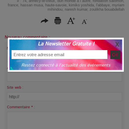
#
:
74
,
annecy-le-vieux
,
dun monde à l autre
,
fondation salomon
,
france
,
hassan musa
,
haute-savoie
,
kimiko yoshida
,
l'abbaye
,
myriam
mihindou
,
naresh kumar
,
zoulikha bouabdellah
Nouveau commentaire :
La Newsletter Gratuite !
Nom * :
Restez connecté à l'actualité des événements
Adresse email (non publiée) * :
Site web :
Commentaire * :