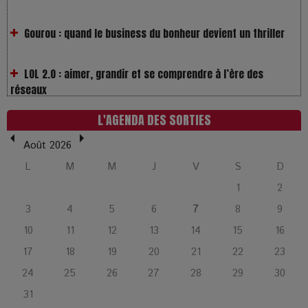
LOL 2.0 : aimer, grandir et se comprendre à l’ère des
réseaux
L’Affaire Bojarski : entre faux billets et vraie tragédie
humaine
L'AGENDA DES SORTIES
L’or blanc à la croisée des chemins : Rumilly interroge
Août 2026
l’avenir de la montagne française
L
M
M
J
V
S
D
1
2
La Femme de Ménage : Plongez dans le thriller
3
4
5
6
7
8
9
psychologique qui a conquis le monde !
10
11
12
13
14
15
16
17
18
19
20
21
22
23
La Condition : Sous le vernis de la bourgeoisie, la violence
des silences
24
25
26
27
28
29
30
31