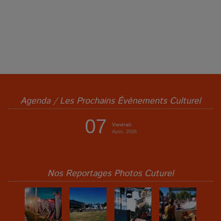
Agenda / Les Prochains Événements Culturel
07
Vendredi
Août, 2026
Nos Reportages Photos Cuturel