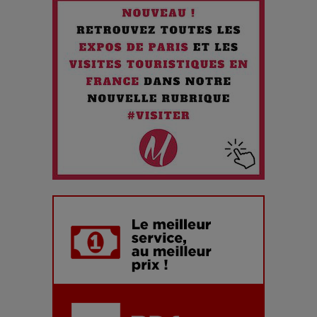
Maïra Kerey, la “voix d’or du Kazakhstan”, célèbre ses 30
ans de carrière à la Salle Gaveau
Les dessous de la fast fashion : un désastre écologique en
chiffres
7 Techniques Secrètes des Photographes de Stars
Adieu Jean-Pat : rire au bord du précipice
Pharaonic Festival 2025 : 10 ans d’électro sous les
montagnes, une fête à ne pas manquer