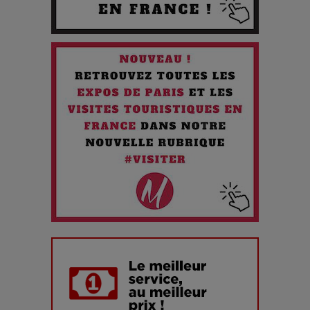
Quand l'Opéra Rencontre l'IA : Lola Volonakis, l'Artiste du
Paradoxe qui Chante le Futur
Chien 51 - Quand l’IA prend le pouvoir : une plongée dans un
futur troublant
Maïra Kerey, la “voix d’or du Kazakhstan”, célèbre ses 30
ans de carrière à la Salle Gaveau
Les dessous de la fast fashion : un désastre écologique en
chiffres
7 Techniques Secrètes des Photographes de Stars
Adieu Jean-Pat : rire au bord du précipice