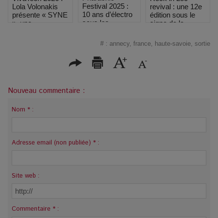
Festival 2025 :
revival : une 12e
Lola Volonakis
10 ans d’électro
édition sous le
présente « SYNE
sous les
signe de la
», une
montagnes, une
passion et du
performance
fête à ne pas
rock à Loctudy
immersive à la
#
:
annecy
,
france
,
haute-savoie
,
sortie
manquer
croisée de l’art
lyrique et de
l’intelligence
artificielle
Nouveau commentaire :
Nom * :
Adresse email (non publiée) * :
Site web :
Commentaire * :