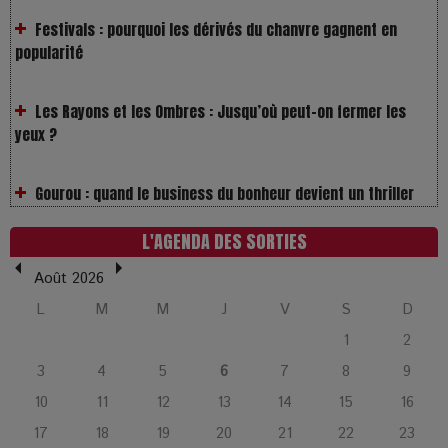
popularité
Les Rayons et les Ombres : Jusqu’où peut-on fermer les
yeux ?
Gourou : quand le business du bonheur devient un thriller
LOL 2.0 : aimer, grandir et se comprendre à l’ère des
réseaux
L'AGENDA DES SORTIES
Août 2026
L’Affaire Bojarski : entre faux billets et vraie tragédie
L
M
M
J
V
S
D
humaine
1
2
L’or blanc à la croisée des chemins : Rumilly interroge
3
4
5
6
7
8
9
l’avenir de la montagne française
10
11
12
13
14
15
16
17
18
19
20
21
22
23