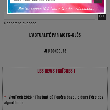
RECHERCHE PAR MOTS-CLÉS
Restez connecté à l'actualité des événements
Recherche avancée
L'ACTUALITÉ PAR MOTS-CLÉS
JEU CONCOURS
LES NEWS FRAÎCHES !
VivaTech 2026 : l’instant où l’opéra bascule dans l’ère des
algorithmes
Festivals : pourquoi les dérivés du chanvre gagnent en