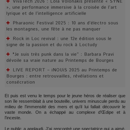
VivaTech 2026 : Lola Volonakis présente « SYNE
», une performance immersive à la croisée de l’art
lyrique et de l’intelligence artificielle
Pharaonic Festival 2025 : 10 ans d’électro sous
les montagnes, une fête à ne pas manquer
Rock in Loc revival : une 12e édition sous le
signe de la passion et du rock à Loctudy
"Je suis très punk dans la vie” : Barbara Pravi
dévoile sa vraie nature au Printemps de Bourges
LIVE REPORT – iNOUïS 2025 au Printemps de
Bourges : entre retrouvailles, révélations et
consécration
Et puis est venu le temps pour le jeune héros de réaliser que
son île ressemblait à une bouteille, univers minuscule perdu au
milieu de l’immensité des mers et qu’il lui fallait découvrir le
vaste monde. On a échappé au complexe d’Œdipe et à
l’inceste.
Le public a applaudi. J’ai rencontré une spectatrice qui a aimé.