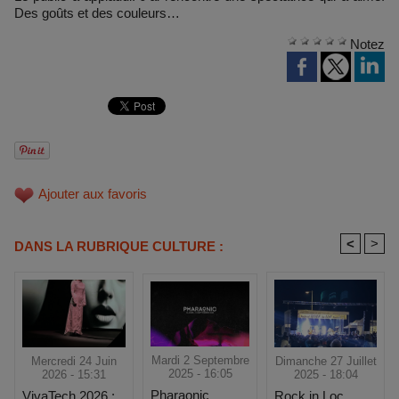
Des goûts et des couleurs…
Notez
Ajouter aux favoris
<
>
DANS LA RUBRIQUE CULTURE :
Mardi 2 Septembre
Dimanche 27 Juillet
Mercredi 24 Juin
2025 - 16:05
2025 - 18:04
2026 - 15:31
Pharaonic
Rock in Loc
VivaTech 2026 :