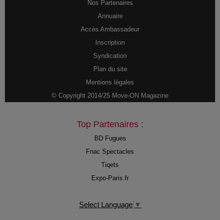
Nos Partenaires
Annuaire
Accès Ambassadeur
Inscription
Syndication
Plan du site
Mentions légales
© Copyright 2014/25 Move-ON Magazine
Top Partenaires :
BD Fugues
Fnac Spectacles
Tiqets
Expo-Paris.fr
Select Language
▼