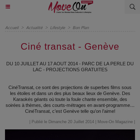
Accueil
>
Actualité
>
Lifestyle
>
Bon Plan
Ciné transat - Genève
DU 10 JUILLET AU 17 AOUT 2014 - PARC DE LA PERLE DU
LAC - PROJECTIONS GRATUITES
CinéTransat, ce sont des projections de superbes films sous
les étoiles et dans un des plus beaux lieux de Genève. Des
Karaokés géants où toute la foule chante ensemble, des
soirées à thèmes, des courts-métrages en avant-programme…
CinéTransat, c’est Genève telle qu’on l’aime!
| Publié le Dimanche 20 Juillet 2014 |
Move-On Magazine
|