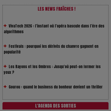
LES NEWS FRAÎCHES !
VivaTech 2026 : l’instant où l’opéra bascule dans l’ère des
algorithmes
Festivals : pourquoi les dérivés du chanvre gagnent en
popularité
Les Rayons et les Ombres : Jusqu’où peut-on fermer les
yeux ?
Gourou : quand le business du bonheur devient un thriller
LOL 2.0 : aimer, grandir et se comprendre à l’ère des
réseaux
L'AGENDA DES SORTIES
L’Affaire Bojarski : entre faux billets et vraie tragédie