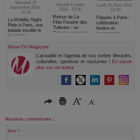
Mercredi 25
Samedi 6 Juillet
Lundi 25 Mars 2024
Septembre 2024 -
2024 - 13:00
- 10:00
15:15
Retour de La
Pâques à Paris :
La Mobility Night
Fête Foraine des
célébration
Ride à Paris, une
Tuileries : un
festive et
balade insolite le
Déménagement
gourmande
4 octobre
au Bois de
Boulogne
Move-On Magazine
L'actualité et l'agenda de vos sorties lifestyles,
culturelles, sportives et nocturnes !
En savoir
plus sur cet auteur
Nouveau commentaire :
Nom * :