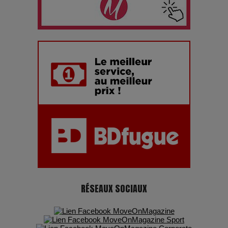
chiffres
7 Techniques Secrètes des Photographes de Stars
Adieu Jean-Pat : rire au bord du précipice
Pharaonic Festival 2025 : 10 ans d’électro sous les
montagnes, une fête à ne pas manquer
RÉSEAUX SOCIAUX