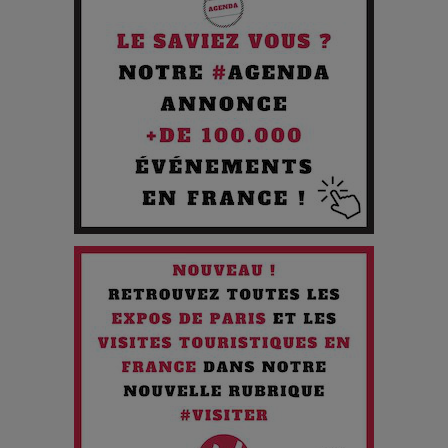
Pourquoi les Petites Entreprises Créatives Deviennent les
Cibles des Hackers
Les 3 meilleures destinations pour des vacances sportives
!
Quand l'Opéra Rencontre l'IA : Lola Volonakis, l'Artiste du
Paradoxe qui Chante le Futur
Chien 51 - Quand l’IA prend le pouvoir : une plongée dans un
futur troublant
Maïra Kerey, la “voix d’or du Kazakhstan”, célèbre ses 30
ans de carrière à la Salle Gaveau
Les dessous de la fast fashion : un désastre écologique en