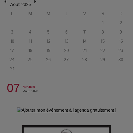
humaine
Août 2026
L
M
M
J
V
S
D
L’or blanc à la croisée des chemins : Rumilly interroge
1
2
l’avenir de la montagne française
3
4
5
6
7
8
9
10
11
12
13
14
15
16
La Femme de Ménage : Plongez dans le thriller
17
18
19
20
21
22
23
psychologique qui a conquis le monde !
24
25
26
27
28
29
30
31
La Condition : Sous le vernis de la bourgeoisie, la violence
des silences
07
Vendredi
Août, 2026
Les Enfants vont bien : Quand la disparition devient un acte
de survie
Comment Prendre Soin de sa Santé quand on Roule toute la
Journée