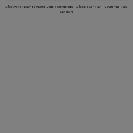
Découverte
|
Miam !
|
Pastille Verte
|
Technologie
|
Décalé
|
Bon Plan
|
Couponing
|
Jeu
Concours