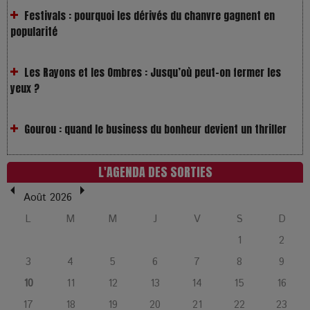
Les Rayons et les Ombres : Jusqu’où peut-on fermer les
yeux ?
Gourou : quand le business du bonheur devient un thriller
LOL 2.0 : aimer, grandir et se comprendre à l’ère des
réseaux
L'AGENDA DES SORTIES
L’Affaire Bojarski : entre faux billets et vraie tragédie
Août 2026
humaine
L
M
M
J
V
S
D
1
2
L’or blanc à la croisée des chemins : Rumilly interroge
3
4
5
6
7
8
9
l’avenir de la montagne française
10
11
12
13
14
15
16
17
18
19
20
21
22
23
La Femme de Ménage : Plongez dans le thriller