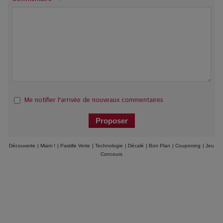
Me notifier l'arrivée de nouveaux commentaires
Découverte
|
Miam !
|
Pastille Verte
|
Technologie
|
Décalé
|
Bon Plan
|
Couponing
|
Jeu
Concours