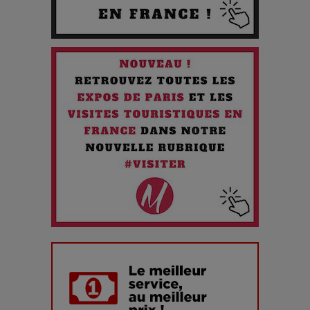
Quand l'Opéra Rencontre l'IA : Lola Volonakis, l'Artiste du
Paradoxe qui Chante le Futur
Chien 51 - Quand l’IA prend le pouvoir : une plongée dans un
futur troublant
Maïra Kerey, la “voix d’or du Kazakhstan”, célèbre ses 30
ans de carrière à la Salle Gaveau
Les dessous de la fast fashion : un désastre écologique en
chiffres
7 Techniques Secrètes des Photographes de Stars
Adieu Jean-Pat : rire au bord du précipice