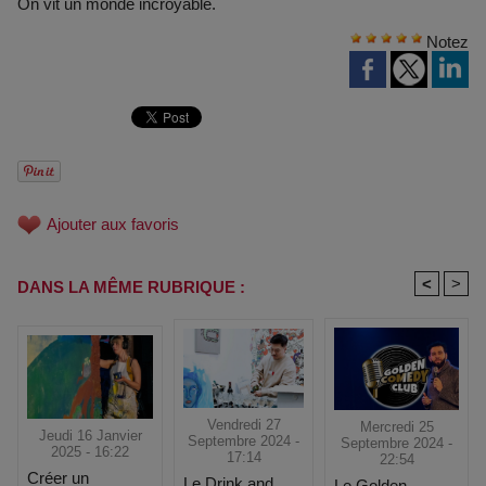
On vit un monde incroyable.
Notez
Ajouter aux favoris
<
>
DANS LA MÊME RUBRIQUE :
Vendredi 27
Mercredi 25
Jeudi 16 Janvier
Septembre 2024 -
Septembre 2024 -
2025 - 16:22
17:14
22:54
Créer un
Le Drink and
Le Golden