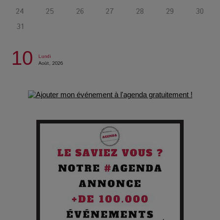
psychologique qui a conquis le monde !
24
25
26
27
28
29
30
31
La Condition : Sous le vernis de la bourgeoisie, la violence
des silences
10
Lundi
Août, 2026
Les Enfants vont bien : Quand la disparition devient un acte
de survie
Comment Prendre Soin de sa Santé quand on Roule toute la
Journée
Pourquoi les Petites Entreprises Créatives Deviennent les
Cibles des Hackers
Les 3 meilleures destinations pour des vacances sportives
!