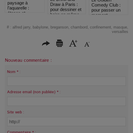
paysage à
Draw à Paris :
Comedy Club :
l’aquarelle :
pour dessiner et
pour passer un
étapes et
boire en même
moment
conseils pour
temps
inoubliable de rire
débutants
!
#
:
alfred jarry
,
babylone
,
breganson
,
chambord
,
confinement
,
masque
,
versailles
Nouveau commentaire :
Nom * :
Adresse email (non publiée) * :
Site web :
Commentaire * :