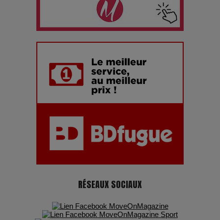
Les dessous de la fast fashion : un désastre écologique en
chiffres
7 Techniques Secrètes des Photographes de Stars
Adieu Jean-Pat : rire au bord du précipice
Pharaonic Festival 2025 : 10 ans d’électro sous les
montagnes, une fête à ne pas manquer
RÉSEAUX SOCIAUX