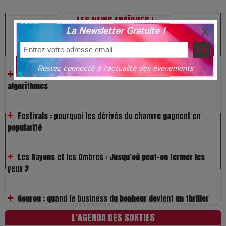
LES NEWS FRAÎCHES !
La Newsletter Gratuite !
VivaTech 2026 : l’instant où l’opéra bascule dans l’ère des
algorithmes
Restez connecté à l'actualité des événements
Festivals : pourquoi les dérivés du chanvre gagnent en
popularité
Les Rayons et les Ombres : Jusqu’où peut-on fermer les
yeux ?
Gourou : quand le business du bonheur devient un thriller
LOL 2.0 : aimer, grandir et se comprendre à l’ère des
L'AGENDA DES SORTIES
réseaux