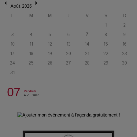
Août 2026
L’Affaire Bojarski : entre faux billets et vraie tragédie
L
M
M
J
V
S
D
humaine
1
2
3
4
5
6
7
8
9
L’or blanc à la croisée des chemins : Rumilly interroge
10
11
12
13
14
15
16
l’avenir de la montagne française
17
18
19
20
21
22
23
24
25
26
27
28
29
30
La Femme de Ménage : Plongez dans le thriller
31
psychologique qui a conquis le monde !
07
La Condition : Sous le vernis de la bourgeoisie, la violence
Vendredi
Août, 2026
des silences
Les Enfants vont bien : Quand la disparition devient un acte
de survie