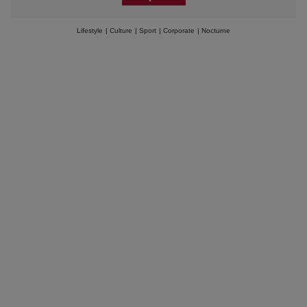
Lifestyle
|
Culture
|
Sport
|
Corporate
|
Nocturne