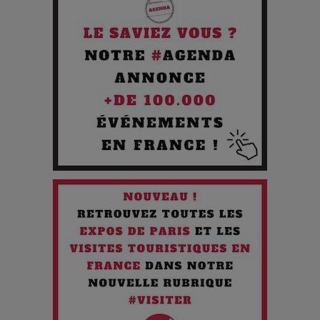
Comment Prendre Soin de sa Santé quand on Roule toute la
Journée
Pourquoi les Petites Entreprises Créatives Deviennent les
Cibles des Hackers
Les 3 meilleures destinations pour des vacances sportives
!
Quand l'Opéra Rencontre l'IA : Lola Volonakis, l'Artiste du
Paradoxe qui Chante le Futur
Chien 51 - Quand l’IA prend le pouvoir : une plongée dans un
futur troublant
Maïra Kerey, la “voix d’or du Kazakhstan”, célèbre ses 30
ans de carrière à la Salle Gaveau