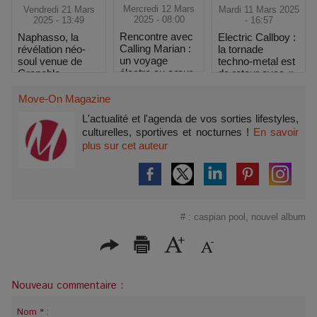
Mercredi 12 Mars
Mardi 11 Mars 2025
Vendredi 21 Mars
2025 - 08:00
- 16:57
2025 - 13:49
Rencontre avec
Electric Callboy :
Naphasso, la
Calling Marian :
la tornade
révélation néo-
un voyage
techno-metal est
soul venue de
électro au cœur
de retour avec «
Grenoble
des étoiles
Elevator
Operator » et une
Move-On Magazine
tournée
L'actualité et l'agenda de vos sorties lifestyles,
mondiale.
culturelles, sportives et nocturnes !
En savoir
plus sur cet auteur
#
:
caspian pool
,
nouvel album
Nouveau commentaire :
Nom * :